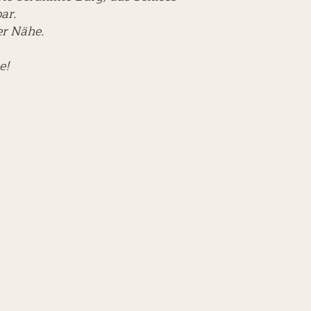
bar.
rer Nähe.
e!