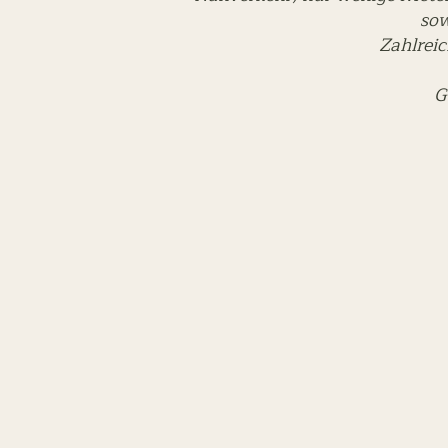
sow
Zahlreic
G