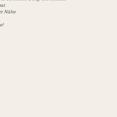
bar.
rer Nähe.
e!