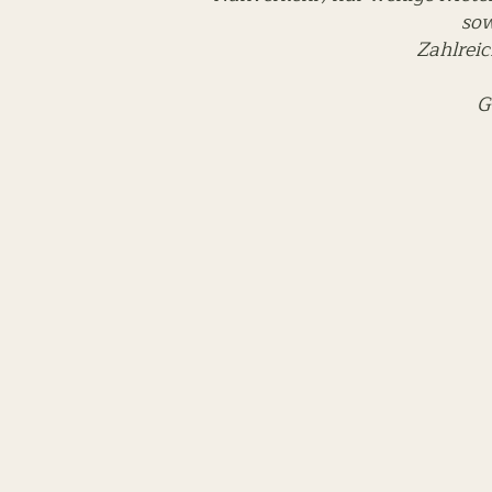
sow
Zahlreic
G