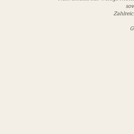
sow
Zahlreic
G