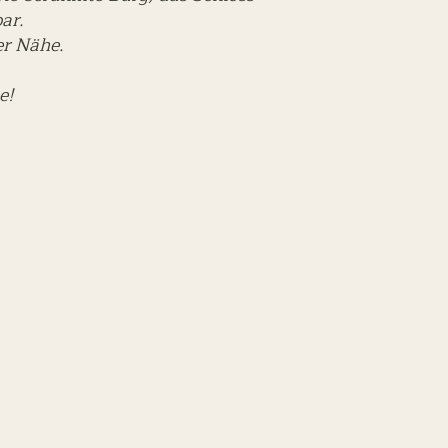
bar.
rer Nähe.
e!