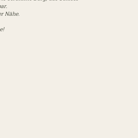
bar.
rer Nähe.
e!