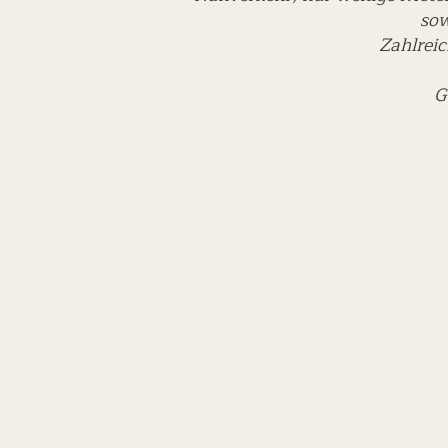
sow
Zahlreic
G