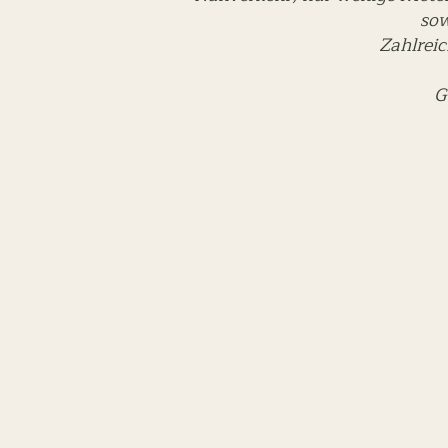
sow
Zahlreic
G