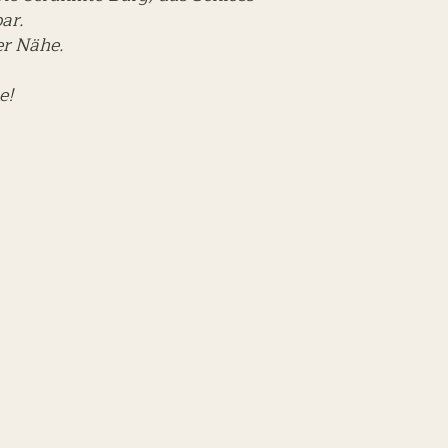
bar.
rer Nähe.
e!